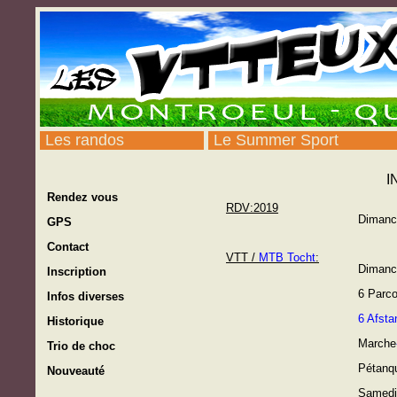
-
Les randos
-
Le Summer Sport
I
--
Rendez vous
RDV:2019
Dimanch
--
GPS
--
Contact
VTT /
MTB Tocht
:
Dimanc
--
Inscription
6 Parc
--
Infos diverses
6 Afsta
--
Historique
Marche
--
Trio de choc
Pétanq
--
Nouveauté
Samedi 