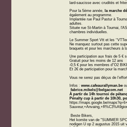
lard-saucisse avec crudités et frit
Pour la 5ème année,
la marche dét
également au programme.
Implantée rue Paul Pastur à Tournai
adultes.
Située rue St-Martin à Tournai, l'
chambres individuelles.
Le Summer Sport Vtt et les ‘‘VTT
Ne manquez surtout pas cette super
braquets et pour les marcheurs à l
Une participation aux frais de 5 €
Gratuit pour les moins de 12 ans
-0,5 € pour les membres d'’O2 BI
Et 2€ de participation pour la marc
Vous ne serez pas déçus de l’effor
Infos :
www.cafeaurallyman.be
o
fabrice.mikels@belgacom.net
À partir de 14h tournoi de pétanq
Pénalty cup à partir de 10h30, p
https://maps.google.be/maps?q=6
Sauveur,+Anvaing,+R%C3%A9gion
Beste Bikers,
Het komite van de "SUMMER SPORT
nodigen U op 2 augustus 2015 ui