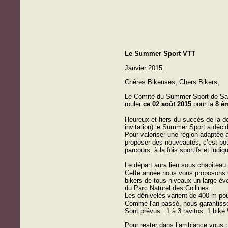
Le Summer Sport VTT
Janvier 2015:
Chères Bikeuses, Chers Bikers,
Le Comité du Summer Sport de Sain
rouler
ce 02 août 2015
pour la
8 è
Heureux et fiers du succès de la de
invitation) le Summer Sport a décid
Pour valoriser une région adaptée au
proposer des nouveautés, c’est po
parcours, à la fois sportifs et lud
Le départ aura lieu sous chapiteau
Cette année nous vous proposons 6 
bikers de tous niveaux un large év
du Parc Naturel des Collines.
Les dénivelés varient de 400 m po
Comme l'an passé, nous garantisson
Sont prévus : 1 à 3 ravitos, 1 bik
Pour rester dans l’ambiance vous p