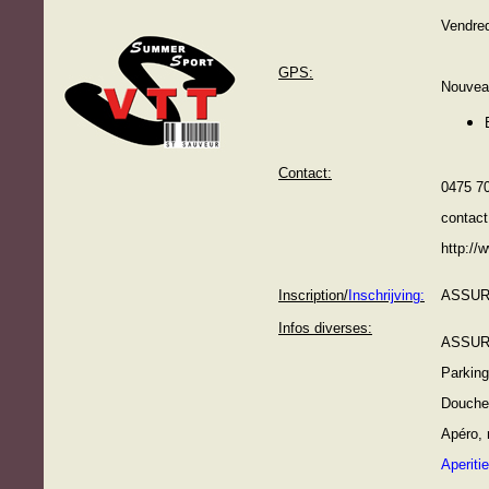
Vendred
GPS:
Nouveau
Contact:
0475 7
contac
http:/
Inscription/
Inschrijving:
ASSURA
Infos diverses:
ASSURA
Parking
Douche
Apéro, 
Aperitie