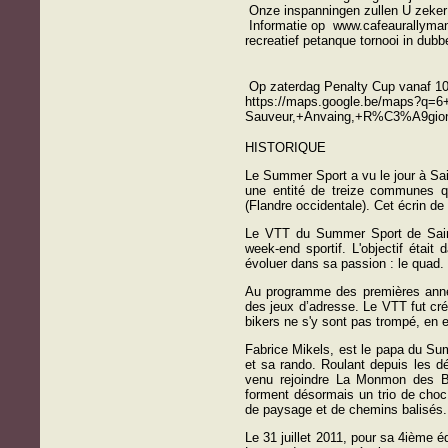
Onze inspanningen zullen U zeker n
Informatie op
www.cafeaurallyma
recreatief petanque tornooi in dubb
Op zaterdag Penalty Cup vanaf 10u
https://maps.google.be/maps?q=6
Sauveur,+Anvaing,+R%C3%A9gion
HISTORIQUE
Le Summer Sport a vu le jour à Sa
une entité de treize communes qu
(Flandre occidentale). Cet écrin de
Le VTT du Summer Sport de Saint-
week-end sportif. L'objectif étai
évoluer dans sa passion : le quad.
Au programme des premières années
des jeux d’adresse. Le VTT fut créé
bikers ne s'y sont pas trompé, en e
Fabrice Mikels, est le papa du Sum
et sa rando. Roulant depuis les d
venu rejoindre La Monmon des Bo
forment désormais un trio de choc,
de paysage et de chemins balisés.
Le 31 juillet 2011, pour sa 4ième