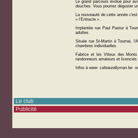
Le grand parcours évolue pour avo
douches. Vous pourrez déguster une
La nouveauté de cette année c'est 
« l’Entracte » .
Implantée rue Paul Pastur à Tourn
adultes.
Située rue St-Martin à Tournai, l
chambres individuelles.
Fabrice et les Vtteux des Monts
randonneurs amateurs et licenciés 
Infos à www .
cafeaurallyman.be
ou
-
Le club
-
Publicité