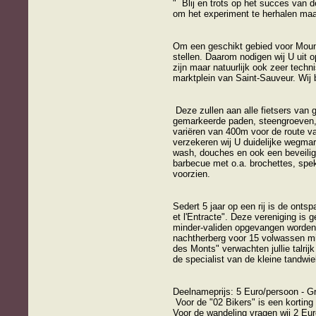
" Blij en trots op het succes van d
om het experiment te herhalen maar
Om een geschikt gebied voor Mounta
stellen. Daarom nodigen wij U uit 
zijn maar natuurlijk ook zeer techn
marktplein van Saint-Sauveur. Wij b
Deze zullen aan alle fietsers van 
gemarkeerde paden, steengroeven, 
variëren van 400m voor de route v
verzekeren wij U duidelijke wegmar
wash, douches en ook een beveiligd
barbecue met o.a. brochettes, spek
voorzien.
Sedert 5 jaar op een rij is de ont
et l'Entracte". Deze vereniging is
minder-validen opgevangen worden. 
nachtherberg voor 15 volwassen m
des Monts" verwachten jullie talri
de specialist van de kleine tandwi
Deelnameprijs: 5 Euro/persoon - Gr
Voor de "02 Bikers" is een korting
Voor de wandeling vragen wij 2 Eu