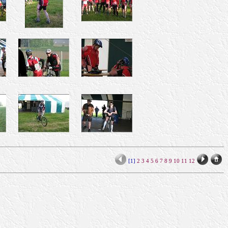
[1]
2
3
4
5
6
7
8
9
10
11
12