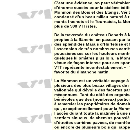
C’est une évidence, on peut véritable
d’énorme succès pour la sixième éditi
Monmon des Bois et des Etangs. Vérit
condensé d’un beau milieu naturel à t
monts frasnois et le Tournaisis, la Mo
plus de 900 VTTistes.
De la traversée du château Deparis à 
propice à la flânerie, en passant par 
des splendides Marais d’Hurtebise et 
l’ascension de très nombreuses carriè
poussiéreuses sur les hauteurs montr
quelques kilomètres plus loin, la Mon
vécue de façon intense pour ces sport
VTT représente incontestablement « l’a
favorite du dimanche matin.
La Monmon est un véritable voyage à 
plusieurs des plus beaux villages de 
vallonnée qui dévoile des facettes par
méconnues. Tant du côté des organisa
bénévoles que des (nombreux) partici
à remercier les propriétaires de domai
qui, exceptionnellement pour la Mon
l’accès durant toute la matinée à une 
sentiers sinueux, de chemins poussié
d’étroites carrières pavées, de monté
ou encore de plusieurs bois qui rappe