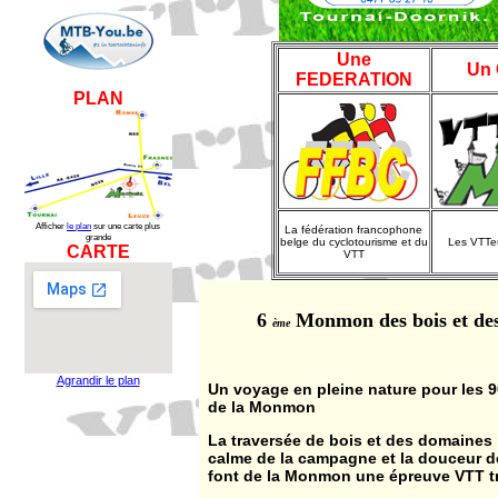
Une
Un
FEDERATION
PLAN
Afficher
le plan
sur une carte plus
La fédération francophone
grande
belge du cyclotourisme et du
Les VTTe
CARTE
VTT
6
Monmon des bois et des
ème
Agrandir le plan
Un voyage en pleine nature pour les 9
de la Monmon
La traversée de bois et des domaines p
calme de la campagne et la douceur de
font de la Monmon une épreuve VTT tr