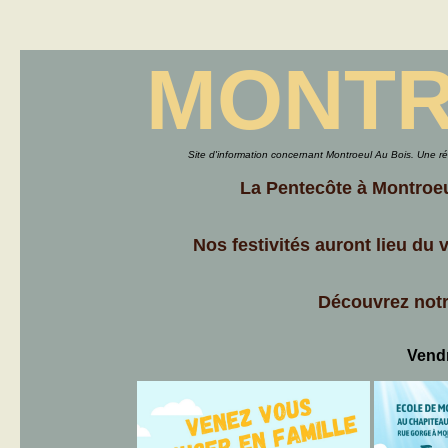
MONTR
Site d'information concernant Montroeul Au Bois. Une ré
La Pentecôte à Montroeul
Nos festivités auront lieu du 
Découvrez not
Vendr