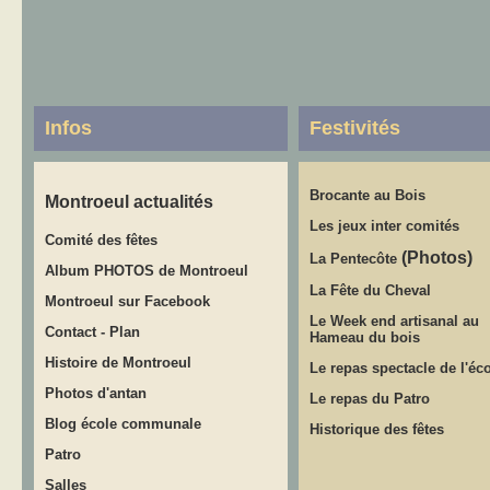
Infos
Festivités
Brocante au Bois
Montroeul actualités
Les jeux inter comités
Comité des fêtes
(Photos)
La Pentecôte
Album PHOTOS de Montroeul
La Fête du Cheval
Montroeul sur Facebook
Le Week end artisanal au
Contact
-
Plan
Hameau du bois
Histoire de Montroeul
Le repas spectacle de l'éc
Photos d'antan
Le repas du Patro
Blog école communale
Historique des fêtes
Patro
Salles