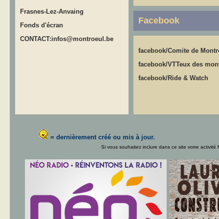
Frasnes-Lez-Anvaing
Facebook
Fonds d'écran
CONTACT:infos@montroeul.be
facebook/Comite de Montr
facebook/VTTeux des mon
facebook/Ride & Watch
= dernièrement créé ou mis à jour.
Si vous souhaitez inclure dans ce site votre activité